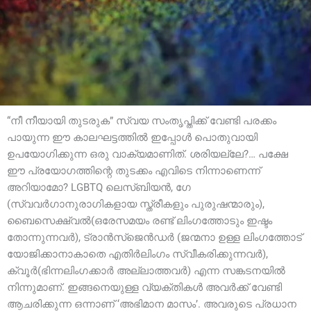
“നീ നീയായി തുടരുക” സ്വയ സംതൃപ്തിക്ക് വേണ്ടി പരക്കം
പായുന്ന ഈ കാലഘട്ടത്തിൽ ഇപ്പോൾ പൊതുവായി
ഉപയോഗിക്കുന്ന ഒരു വാക്യമാണിത്. ശരിയല്ലേ?… പക്ഷേ
ഈ പ്രയോഗത്തിന്റെ തുടക്കം എവിടെ നിന്നാണെന്ന്
അറിയാമോ? LGBTQ ലെസ്ബിയൻ, ഗേ
(സ്വവർഗാനുരാഗികളായ സ്ത്രീകളും പുരുഷന്മാരും),
ബൈസെക്ഷ്വൽ(ഒരേസമയം രണ്ട് ലിംഗത്തോടും ഇഷ്ടം
തോന്നുന്നവർ), ട്രാൻസ്ജെൻഡർ (ജന്മനാ ഉള്ള ലിംഗത്തോട്
യോജിക്കാനാകാതെ എതിർലിംഗം സ്വീകരിക്കുന്നവർ),
ക്വൂർ(ഭിന്നലിംഗക്കാർ അല്ലാത്തവർ) എന്ന സങ്കടനയിൽ
നിന്നുമാണ്. ഇങ്ങനെയുള്ള വ്യക്തികൾ അവർക്ക് വേണ്ടി
ആചരിക്കുന്ന ഒന്നാണ് ‘അഭിമാന മാസം’. അവരുടെ പ്രധാന