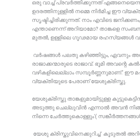
ഒരു വാച്ച് പ്രവർത്തിക്കുന്നത് എങ്ങനെയ
ഉദരത്തിനുള്ളിൽ നമ്മെ നിർമിച്ച ഈ വ്യ
സൃഷ്ടിച്ചിരിക്കുന്നത്. നാം എവിടെ ജനിക്
എന്താണെന്ന് അറിയാമോ? താങ്കളെ സംബന്ധിച
മുതൽ, ഉള്ളിലെ ഗൂഢമായ രഹസ്യങ്ങൾ വ
വർഷങ്ങൾ പലതു കഴിഞ്ഞിട്ടും, ഏവനും അദ
രാജാക്കന്മാരുടെ രാജാവ്. ഭൂമി അവന്റെ ക
വഴികളിലെല്ലാം സമ്പൂർണ്ണനുമാണ്.’ ഈ മഹത
വ്യക്തിയുടെ പേരാണ് യേശുക്രിസ്തു.
യേശുക്രിസ്തു താങ്കളുമായിട്ടുള്ള കൂട്ടുക
അടുത്തു ചെല്ലുവിൻ എന്നാൽ അവൻ നിങ്ങളോട
നിന്നെ ചേർത്തുകൊള്ളും'( സങ്കീർത്തനങ്ങൾ
യേശു ക്രിസ്തുവിനെക്കുറിച്ച് കൂടുതൽ അറി